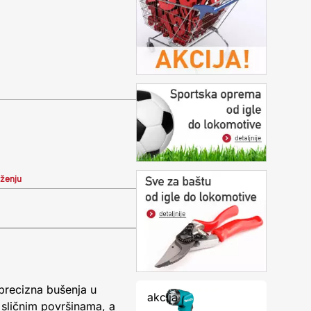
iženju
precizna bušenja u
akcija
i sličnim površinama, a