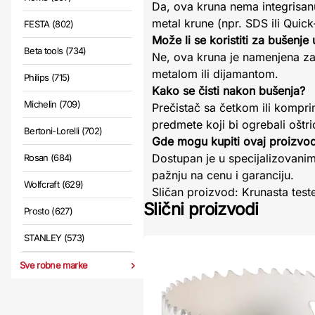
Da, ova kruna nema integrisan
metal krune (npr. SDS ili Quic
FESTA (802)
Može li se koristiti za bušenje
Beta tools (734)
Ne, ova kruna je namenjena za 
metalom ili dijamantom.
Philips (715)
Kako se čisti nakon bušenja?
Michelin (709)
Prečistač sa četkom ili komp
predmete koji bi ogrebali oštri
Bertoni-Lorelli (702)
Gde mogu kupiti ovaj proizvo
Dostupan je u specijalizovanim
Rosan (684)
pažnju na cenu i garanciju.
Wolfcraft (629)
Sličan proizvod: Krunasta tes
Slični proizvodi
Prosto (627)
STANLEY (573)
Sve robne marke