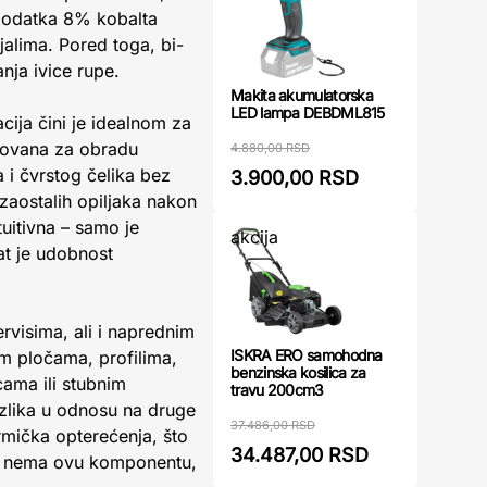
i dodatka 8% kobalta
ijalima. Pored toga, bi-
nja ivice rupe.
Makita akumulatorska
LED lampa DEBDML815
cija čini je idealnom za
izovana za obradu
4.880,00 RSD
a i čvrstog čelika bez
3.900,00 RSD
zaostalih opiljaka nakon
tuitivna – samo je
akcija
at je udobnost
rvisima, ali i naprednim
ISKRA ERO samohodna
im pločama, profilima,
benzinska kosilica za
cama ili stubnim
travu 200cm3
azlika u odnosu na druge
37.486,00 RSD
rmička opterećenja, što
34.487,00 RSD
una nema ovu komponentu,