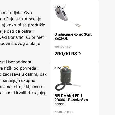
akcija
u materijala. Ova
oručuje se korišćenje
ala) kako bi se produžio
je oštrica oštra i
Gradjevinski konac 30m.
eki korisnici su primetili
BEOROL
upovina ovog alata je
495,00 RSD
290,00 RSD
ost i bezbednost
akcija
a rizik od povreda i
o zadržavaju oštrim, čak
 i smanjuje ukupne
vima, što je ključno u
snost i kvalitet krajnjeg
FIELDMANN FDU
200601-E Usisivač za
pepeo
7.048,00 RSD