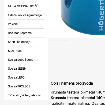
NOVA GODINA I BOŽIĆ
Odeća, obuća i galanterija
Pokloni
Računari i oprema
Sport i Rekreacija
Stan i kuća
Sve za bebe i decu
Sve za JESEN
Sve za LETO
Opis i namena proizvoda
Sve za PROLEĆE
Krunasta testera bi-metal 140
TV, audio, video, telefoni ...
Krunasta testera bi-metal 14
različitim materijalima. Ova te