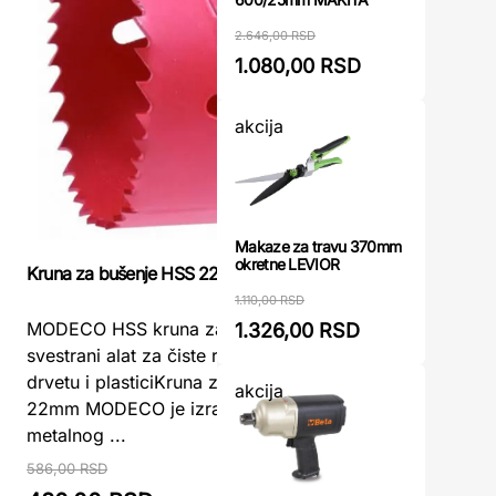
2.646,00 RSD
1.080,00 RSD
akcija
Makaze za travu 370mm
okretne LEVIOR
Kruna za bušenje HSS 22mm MODECO
Adapter 9,
mokro buše
1.110,00 RSD
mm) Makit
MODECO HSS kruna za bušenje 22mm –
1.326,00 RSD
svestrani alat za čiste rupe u metalu,
Adapter 9
drvetu i plasticiKruna za bušenje HSS
akcija
mokro buš
22mm MODECO je izrađena od bi-
mm) Makit
metalnog ...
je neopho
586,00 RSD