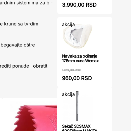
ardnim sistemima za bi-
3.990,00 RSD
ne krune sa tvrdim
akcija
begavajte oštre
Navlaka za poliranje
178mm vuna Womax
diti ponude i obratiti
1.123,00 RSD
960,00 RSD
akcija
Sekač SDSMAX
600/25mm MAKITA