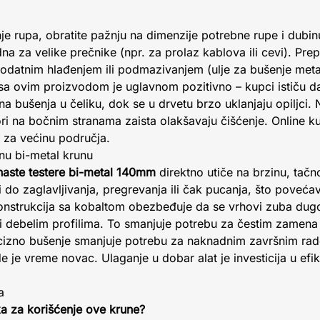
je rupa, obratite pažnju na dimenzije potrebne rupe i dubin
 za velike prečnike (npr. za prolaz kablova ili cevi). Prep
 dodatnim hlađenjem ili podmazivanjem (ulje za bušenje met
 sa ovim proizvodom je uglavnom pozitivno – kupci ističu da 
na bušenja u čeliku, dok se u drvetu brzo uklanjaju opiljci. N
ri na bočnim stranama zaista olakšavaju čišćenje. Online k
 za većinu područja.
tnu bi-metal krunu
naste testere bi-metal 140mm
direktno utiče na brzinu, tačn
 do zaglavljivanja, pregrevanja ili čak pucanja, što povećav
 konstrukcija sa kobaltom obezbeđuje da se vrhovi zuba dug
ili debelim profilima. To smanjuje potrebu za čestim zamena
cizno bušenje smanjuje potrebu za naknadnim završnim rado
je vreme novac. Ulaganje u dobar alat je investicija u efika
a
ka za korišćenje ove krune?