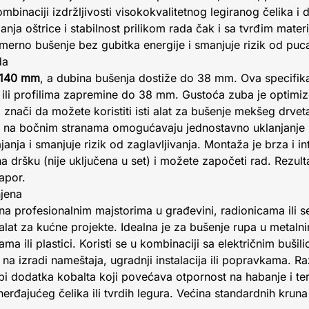
ombinaciji izdržljivosti visokokvalitetnog legiranog čelika 
anja oštrice i stabilnost prilikom rada čak i sa tvrđim mater
rno bušenje bez gubitka energije i smanjuje rizik od puca
da
 140 mm
, a dubina bušenja dostiže do 38 mm. Ova specifika
 ili profilima zapremine do 38 mm. Gustoća zuba je optim
to znači da možete koristiti isti alat za bušenje mekšeg drvet
ri na bočnim stranama omogućavaju jednostavno uklanjanje 
anja i smanjuje rizik od zaglavljivanja. Montaža je brza i in
a dršku (nije uključena u set) i možete započeti rad. Rezult
apor.
njena
a profesionalnim majstorima u građevini, radionicama ili se
alat za kućne projekte. Idealna je za bušenje rupa u metaln
a ili plastici. Koristi se u kombinaciji sa električnim bušili
na izradi nameštaja, ugradnji instalacija ili popravkama. R
ebi dodatka kobalta koji povećava otpornost na habanje i te
nerđajućeg čelika ili tvrdih legura. Većina standardnih kr