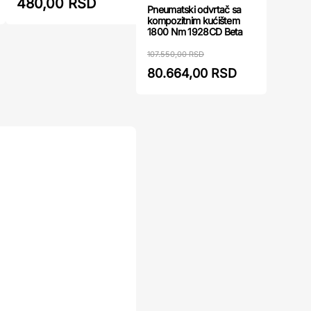
480,00 RSD
488,00
Pneumatski odvrtač sa
kompozitnim kućištem
1800 Nm 1928CD Beta
107.550,00 RSD
80.664,00 RSD