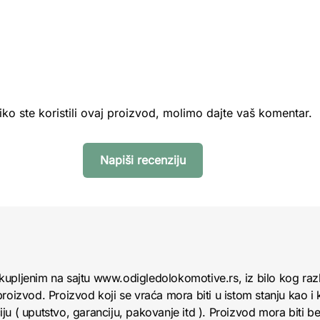
iko ste koristili ovaj proizvod, molimo dajte vaš komentar.
Napiši recenziju
kupljenim na sajtu www.odigledolokomotive.rs, iz bilo kog raz
roizvod. Proizvod koji se vraća mora biti u istom stanju kao i 
u ( uputstvo, garanciju, pakovanje itd ). Proizvod mora biti bez