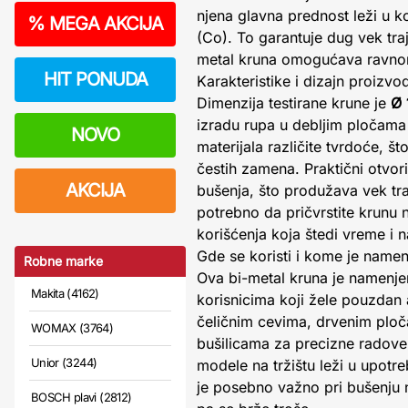
njena glavna prednost leži u k
%
MEGA AKCIJA
(Co). To garantuje dug vek traj
metal kruna omogućava ravnome
HIT PONUDA
Karakteristike i dizajn proizvo
Dimenzija testirane krune je
Ø
izradu rupa u debljim pločama
NOVO
materijala različite tvrdoće, š
čestih zamena. Praktični otvo
AKCIJA
bušenja, što produžava vek traj
potrebno da pričvrstite krunu n
korišćenja koja štedi vreme i n
Gde se koristi i kome je name
Robne marke
Ova bi-metal kruna je namenjen
Makita (4162)
korisnicima koji žele pouzdan 
čeličnim cevima, drvenim pločam
WOMAX (3764)
bušilicama za precizne radove 
Unior (3244)
modele na tržištu leži u upotr
je posebno važno pri bušenju 
BOSCH plavi (2812)