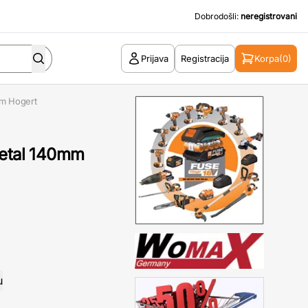
Dobrodošli:
neregistrovani
Prijava
Registracija
Korpa
(0)
mm Hogert
metal 140mm