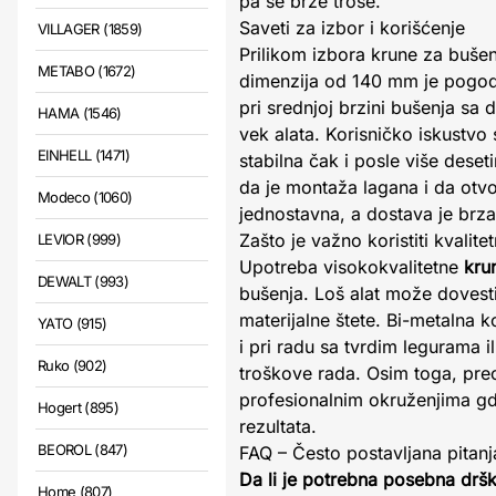
pa se brže troše.
Saveti za izbor i korišćenje
VILLAGER (1859)
Prilikom izbora krune za bušen
METABO (1672)
dimenzija od 140 mm je pogodna
pri srednjoj brzini bušenja sa
HAMA (1546)
vek alata. Korisničko iskustvo
EINHELL (1471)
stabilna čak i posle više deseti
da je montaža lagana i da otvo
Modeco (1060)
jednostavna, a dostava je brza
Zašto je važno koristiti kvalite
LEVIOR (999)
Upotreba visokokvalitetne
kru
DEWALT (993)
bušenja. Loš alat može dovesti
materijalne štete. Bi-metalna
YATO (915)
i pri radu sa tvrdim legurama 
Ruko (902)
troškove rada. Osim toga, pre
profesionalnim okruženjima gde 
Hogert (895)
rezultata.
BEOROL (847)
FAQ – Često postavljana pitanj
Da li je potrebna posebna drš
Home (807)