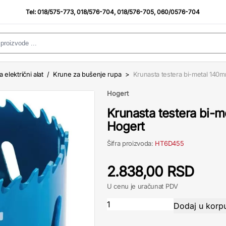
Tel:
018/575-773
,
018/576-704
,
018/576-705
,
060/0576-704
a električni alat
/
Krune za bušenje rupa
>
Krunasta testera bi-metal 140
Hogert
Krunasta testera bi-
Hogert
Šifra proizvoda:
HT6D455
2.838,00 RSD
U cenu je uračunat PDV