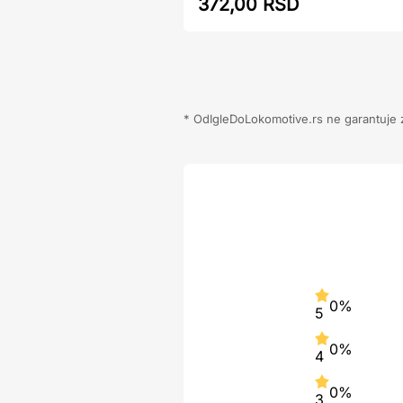
372,00 RSD
* OdIgleDoLokomotive.rs ne garantuje za
0%
5
0%
4
0%
3