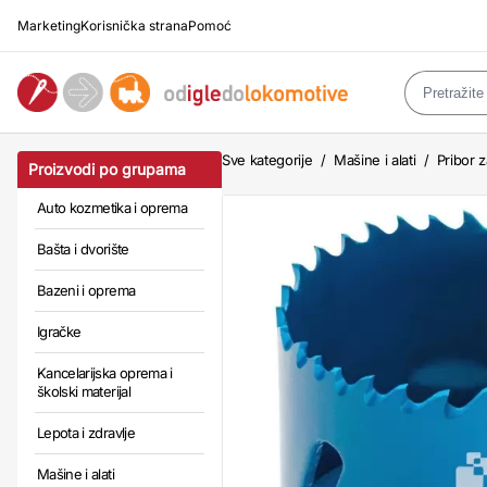
Marketing
Korisnička strana
Pomoć
Sve kategorije
/
Mašine i alati
/
Pribor z
Proizvodi po grupama
Auto kozmetika i oprema
Bašta i dvorište
Bazeni i oprema
Igračke
Kancelarijska oprema i
školski materijal
Lepota i zdravlje
Mašine i alati