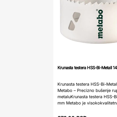
Krunasta testera HSS-Bi-Metall 
Krunasta testera HSS-Bi-Meta
Metabo – Precizno bušenje rup
metaluKrunasta testera HSS-Bi
mm Metabo je visokokvalitetna