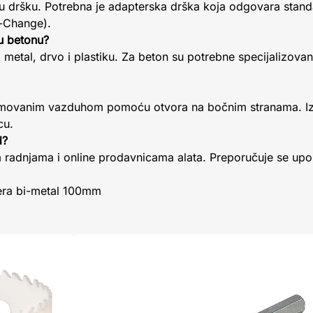
u dršku. Potrebna je adapterska drška koja odgovara stand
k-Change).
 u betonu?
metal, drvo i plastiku. Za beton su potrebne specijalizova
rimovanim vazduhom pomoću otvora na bočnim stranama. Iz
cu.
d?
 radnjama i online prodavnicama alata. Preporučuje se upore
tera bi-metal 100mm