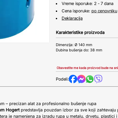
Vreme isporuke: 2 - 7 dana
Cena isporuke:
po cenovniku
Deklaracija
Karakteristike proizvoda
Dimenzija: Ø 140 mm
Dubina bušenja do: 38 mm
Obavestite me kada proizvod bude na sn
Podeli:
mm – precizan alat za profesionalno bušenje rupa
0mm Hogert
predstavlja pouzdan izbor za sve koji zahtevaju 
stera je namenjena za izradu rupa u metalu, drvetu, plastici 