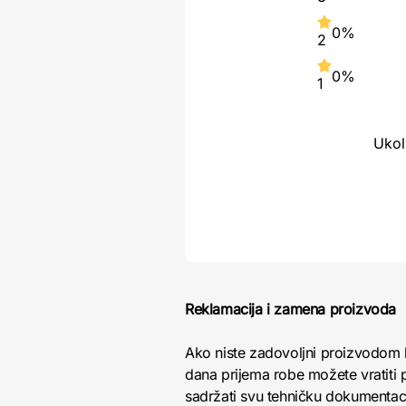
0%
2
0%
1
Ukol
Reklamacija i zamena proizvoda
Ako niste zadovoljni proizvodom 
dana prijema robe možete vratiti p
sadržati svu tehničku dokumentacij