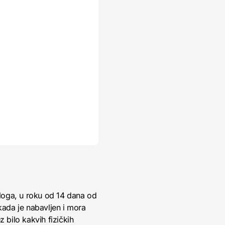
loga, u roku od 14 dana od
kada je nabavljen i mora
 bilo kakvih fizičkih