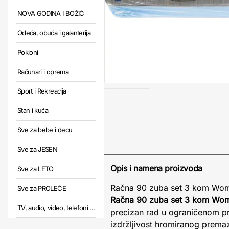
NOVA GODINA I BOŽIĆ
Odeća, obuća i galanterija
Pokloni
Računari i oprema
Sport i Rekreacija
Stan i kuća
Sve za bebe i decu
Sve za JESEN
Opis i namena proizvoda
Sve za LETO
Račna 90 zuba set 3 kom Womax
Sve za PROLEĆE
Račna 90 zuba set 3 kom Wo
TV, audio, video, telefoni ...
precizan rad u ograničenom pr
izdržljivost hromiranog premaza