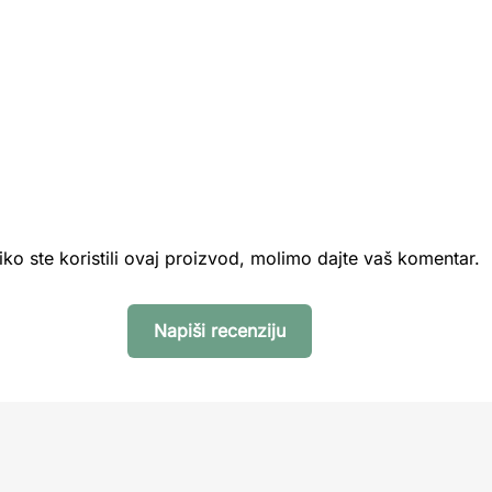
iko ste koristili ovaj proizvod, molimo dajte vaš komentar.
Napiši recenziju