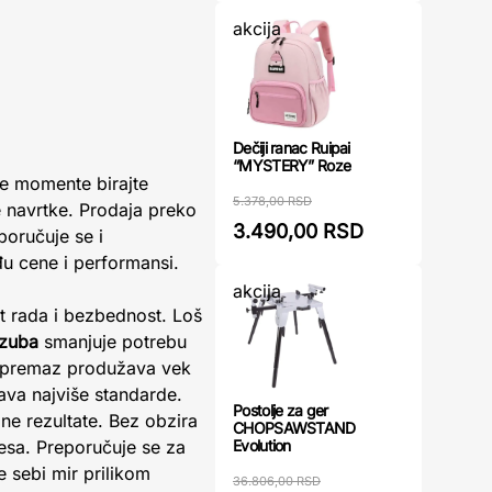
akcija
Dečiji ranac Ruipai
“MYSTERY” Roze
tne momente birajte
5.378,00 RSD
e navrtke. Prodaja preko
3.490,00 RSD
poručuje se i
u cene i performansi.
akcija
t rada i bezbednost. Loš
zuba
smanjuje potrebu
ni premaz produžava vek
java najviše standarde.
Postolje za ger
ne rezultate. Bez obzira
CHOPSAWSTAND
Evolution
resa. Preporučuje se za
e sebi mir prilikom
36.806,00 RSD