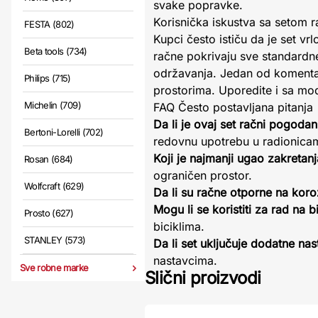
svake popravke.
Korisnička iskustva sa setom r
FESTA (802)
Kupci često ističu da je set vr
Beta tools (734)
račne pokrivaju sve standardn
održavanja. Jedan od komenta
Philips (715)
prostorima. Uporedite i sa mo
Michelin (709)
FAQ Često postavljana pitanja
Da li je ovaj set račni pogoda
Bertoni-Lorelli (702)
redovnu upotrebu u radionica
Koji je najmanji ugao zakretan
Rosan (684)
ograničen prostor.
Wolfcraft (629)
Da li su račne otporne na koro
Mogu li se koristiti za rad na b
Prosto (627)
biciklima.
STANLEY (573)
Da li set uključuje dodatne na
nastavcima.
Sve robne marke
Slični proizvodi