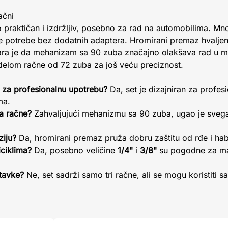
ačni
lo praktičan i izdržljiv, posebno za rad na automobilima. Mno
e potrebe bez dodatnih adaptera. Hromirani premaz hvaljen
ra je da mehanizam sa 90 zuba značajno olakšava rad u m
delom račne od 72 zuba za još veću preciznost.
n za profesionalnu upotrebu?
Da, set je dizajniran za profes
ma.
ja račne?
Zahvaljujući mehanizmu sa 90 zuba, ugao je svega
ziju?
Da, hromirani premaz pruža dobru zaštitu od rđe i hab
iciklima?
Da, posebno veličine
1/4"
i
3/8"
su pogodne za ma
stavke?
Ne, set sadrži samo tri račne, ali se mogu koristiti 