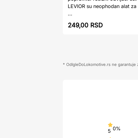
LEVIOR su neophodan alat za s
...
249,00 RSD
* OdIgleDoLokomotive.rs ne garantuje za
0%
5