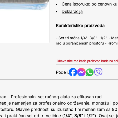
Cena isporuke:
po cenovniku
Deklaracija
Karakteristike proizvoda
- Set tri račne 1/4", 3/8" i 1/2" - 
rad u ograničenom prostoru - Hromi
Obavestite me kada proizvod bude na sn
Podeli:
 – Profesionalni set ručnog alata za efikasan rad
max
je namenjen za profesionalno održavanje, montažu i p
ostoru. Glavne prednosti su izuzetno fini mehanizam sa 90
 i praktičan set od tri veličine (
1/4"
,
3/8"
i
1/2"
). Ovaj set 