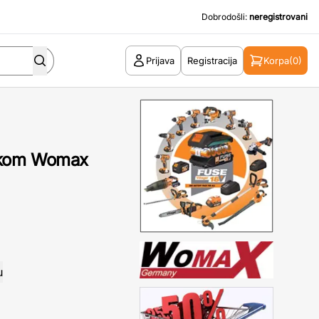
Dobrodošli:
neregistrovani
Prijava
Registracija
Korpa
(0)
 kom Womax