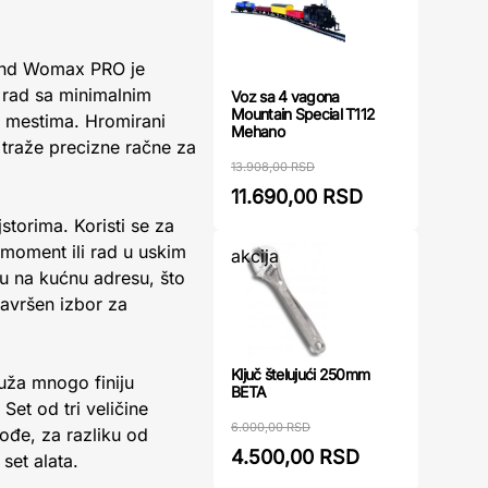
end Womax PRO je
ad sa minimalnim
Voz sa 4 vagona
Mountain Special T112
m mestima. Hromirani
Mehano
i traže precizne račne za
13.908,00 RSD
11.690,00 RSD
storima. Koristi se za
 moment ili rad u uskim
akcija
 na kućnu adresu, što
savršen izbor za
Ključ štelujući 250mm
uža mnogo finiju
BETA
Set od tri veličine
6.000,00 RSD
kođe, za razliku od
4.500,00 RSD
set alata.