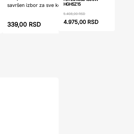
ručkom 1
HGHSZ15
savršen izbor za sve koji zahtev ...
s ...
5.408,00 RSD
479,00 RSD
4.975,00 RSD
339,00 RSD
360,00