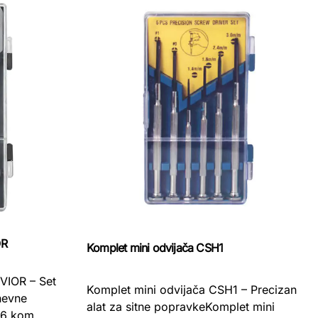
OR
Komplet mini odvijača CSH1
EVIOR – Set
Komplet mini odvijača CSH1 – Precizan
nevne
alat za sitne popravkeKomplet mini
t 6 kom