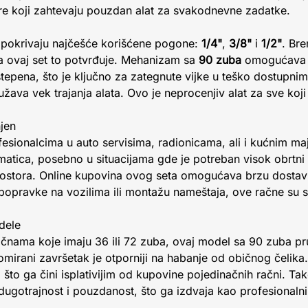
ore koji zahtevaju pouzdan alat za svakodnevne zadatke.
je pokrivaju najčešće korišćene pogone:
1/4"
,
3/8"
i
1/2"
. Br
 a ovaj set to potvrđuje. Mehanizam sa
90 zuba
omogućava r
tepena, što je ključno za zategnute vijke u teško dostupni
užava vek trajanja alata. Ovo je neprocenjiv alat za sve koj
jen
fesionalcima u auto servisima, radionicama, ali i kućnim maj
i matica, posebno u situacijama gde je potreban visok obrtni
ostora. Online kupovina ovog seta omogućava brzu dostavu
 popravke na vozilima ili montažu nameštaja, ove račne su 
dele
čnama koje imaju 36 ili 72 zuba, ovaj model sa 90 zuba pr
romirani završetak je otporniji na habanje od običnog čelika. 
 što ga čini isplativijim od kupovine pojedinačnih račni. Ta
i dugotrajnost i pouzdanost, što ga izdvaja kao profesionalni 