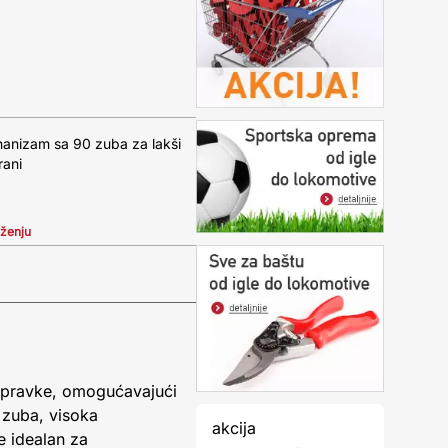
Mehanizam sa 90 zuba za lakši
rani
iženju
opravke, omogućavajući
 zuba, visoka
akcija
je idealan za