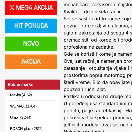
mehaničare, servisere i majst
%
MEGA AKCIJA
Kvalitet i dizajn seta račni
Set se sastoji od tri račne ko
HIT PONUDA
poznat po izdržljivim alatima,
uglom zakretanja od svega 4 s
premaz štiti od korozije i prod
NOVO
profesionalne zadatke.
Gde se koristi i kome je namen
AKCIJA
Ovaj set račni je namenjen pro
zatezanje i otpuštanje vijaka 
prostorima poput motornog pr
štedi vreme. Bilo da obavljate
Robne marke
pouzdan ručni alat.
Makita (4162)
Razlika u odnosu na druge mo
U poređenju sa standardnim ra
WOMAX (3764)
podelu, pa je rad efikasniji. H
pokriva veliki spektar primena,
Unior (3244)
jeftinijih modela, ovaj set nud
BOSCH plavi (2812)
Najveće prednosti