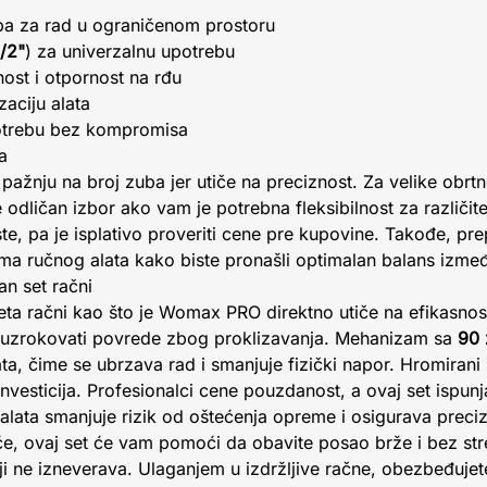
a za rad u ograničenom prostoru
1/2"
) za univerzalnu upotrebu
ost i otpornost na rđu
aciju alata
otrebu bez kompromisa
a
 pažnju na broj zuba jer utiče na preciznost. Za velike obr
 odličan izbor ako vam je potrebna fleksibilnost za različit
te, pa je isplativo proveriti cene pre kupovine. Takođe, pre
ma ručnog alata kako biste pronašli optimalan balans izmeđ
tan set račni
eta račni kao što je Womax PRO direktno utiče na efikasnos
 prouzrokovati povrede zbog proklizavanja. Mehanizam sa
90 
ta, čime se ubrzava rad i smanjuje fizički napor. Hromira
investicija. Profesionalci cene pouzdanost, a ovaj set ispun
lata smanjuje rizik od oštećenja opreme i osigurava preciz
 kuće, ovaj set će vam pomoći da obavite posao brže i bez st
oji ne izneverava. Ulaganjem u izdržljive račne, obezbeđujet