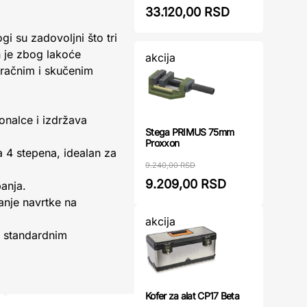
33.120,00 RSD
gi su zadovoljni što tri
 je zbog lakoće
akcija
račnim i skučenim
ionalce i izdržava
Stega PRIMUS 75mm
Proxxon
 4 stepena, idealan za
9.240,00 RSD
9.209,00 RSD
anja.
nje navrtke na
akcija
sa standardnim
Kofer za alat CP17 Beta