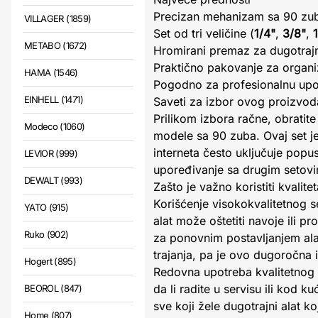
Precizan mehanizam sa 90 zub
VILLAGER (1859)
Set od tri veličine (
1/4"
,
3/8"
,
METABO (1672)
Hromirani premaz za dugotrajn
Praktično pakovanje za organiz
HAMA (1546)
Pogodno za profesionalnu up
EINHELL (1471)
Saveti za izbor ovog proizvod
Prilikom izbora račne, obratite
Modeco (1060)
modele sa 90 zuba. Ovaj set je
interneta često uključuje popus
LEVIOR (999)
upoređivanje sa drugim setovi
DEWALT (993)
Zašto je važno koristiti kvalite
Korišćenje visokokvalitetnog s
YATO (915)
alat može oštetiti navoje ili
Ruko (902)
za ponovnim postavljanjem ala
trajanja, pa je ovo dugoročna 
Hogert (895)
Redovna upotreba kvalitetnog a
da li radite u servisu ili kod
BEOROL (847)
sve koji žele dugotrajni alat k
Home (807)