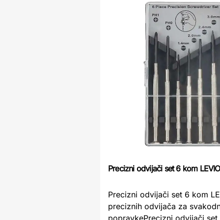
Precizni odvijači set 6 kom LEVI
Precizni odvijači set 6 kom L
preciznih odvijača za svakod
popravkePrecizni odvijači se