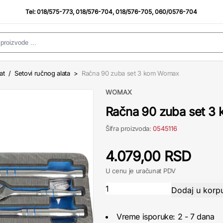
Tel:
018/575-773
,
018/576-704
,
018/576-705
,
060/0576-704
at
/
Setovi ručnog alata
>
Račna 90 zuba set 3 kom Womax
WOMAX
Račna 90 zuba set 3
Šifra proizvoda:
0545116
4.079,00 RSD
U cenu je uračunat PDV
Vreme isporuke: 2 - 7 dana