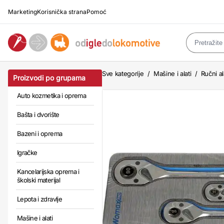
Marketing
Korisnička strana
Pomoć
Sve kategorije
/
Mašine i alati
/
Ručni al
Proizvodi po grupama
Auto kozmetika i oprema
Bašta i dvorište
Bazeni i oprema
Igračke
Kancelarijska oprema i
školski materijal
Lepota i zdravlje
Mašine i alati