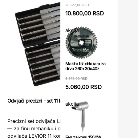
12.522,00 RSD
10.800,00 RSD
akcija
Makita list cirkulara za
drvo 260x30x40z
5.878,00 RSD
5.060,00 RSD
Odvijači precizni - set 11 komada LEVIOR
akcija
Set bitze
Set bitze
Precizni set odvijača LEVIOR 11 komada
Modeco – 
— za finu mehaniku i optikuSet preciznih
za svako
odvijača LEVIOR 11 komada predstavlja
Fen za kosu 1500W