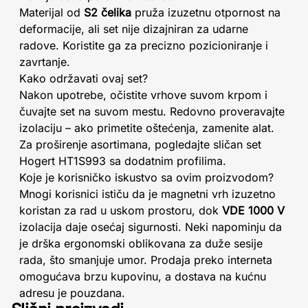
Materijal od
S2 čelika
pruža izuzetnu otpornost na
deformacije, ali set nije dizajniran za udarne
radove. Koristite ga za precizno pozicioniranje i
zavrtanje.
Kako održavati ovaj set?
Nakon upotrebe, očistite vrhove suvom krpom i
čuvajte set na suvom mestu. Redovno proveravajte
izolaciju – ako primetite oštećenja, zamenite alat.
Za proširenje asortimana, pogledajte sličan set
Hogert HT1S993 sa dodatnim profilima.
Koje je korisničko iskustvo sa ovim proizvodom?
Mnogi korisnici ističu da je magnetni vrh izuzetno
koristan za rad u uskom prostoru, dok
VDE 1000 V
izolacija daje osećaj sigurnosti. Neki napominju da
je drška ergonomski oblikovana za duže sesije
rada, što smanjuje umor. Prodaja preko interneta
omogućava brzu kupovinu, a dostava na kućnu
adresu je pouzdana.