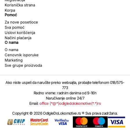
Korisnička strana
Korpa
Pomoć
Za nove posetioce
Sva pomoć
Uslovi korišćenja
Načini plaćanja
O nama
O nama
Cenovnik isporuke
Marketing
Sve grupe proizvoda
Ako niste uspeli da naručite preko websajta, probajte telefonom 018/575-
773
Radno vreme: radnim danima od 9-16h
Naručivanje online 24/7
Email:
office (*@*)odigledolokomotive(*.*)rs
Copyright © 2026 OdIgleDoLokomotive.rs ® Sva prava zadržana.