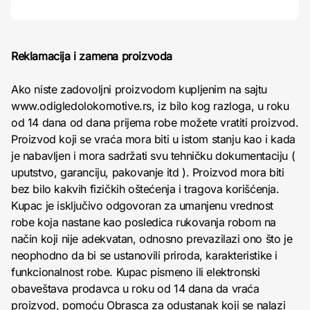
Reklamacija i zamena proizvoda
Ako niste zadovoljni proizvodom kupljenim na sajtu
www.odigledolokomotive.rs, iz bilo kog razloga, u roku
od 14 dana od dana prijema robe možete vratiti proizvod.
Proizvod koji se vraća mora biti u istom stanju kao i kada
je nabavljen i mora sadržati svu tehničku dokumentaciju (
uputstvo, garanciju, pakovanje itd ). Proizvod mora biti
bez bilo kakvih fizičkih oštećenja i tragova korišćenja.
Kupac je isključivo odgovoran za umanjenu vrednost
robe koja nastane kao posledica rukovanja robom na
način koji nije adekvatan, odnosno prevazilazi ono što je
neophodno da bi se ustanovili priroda, karakteristike i
funkcionalnost robe. Kupac pismeno ili elektronski
obaveštava prodavca u roku od 14 dana da vraća
proizvod, pomoću Obrasca za odustanak koji se nalazi