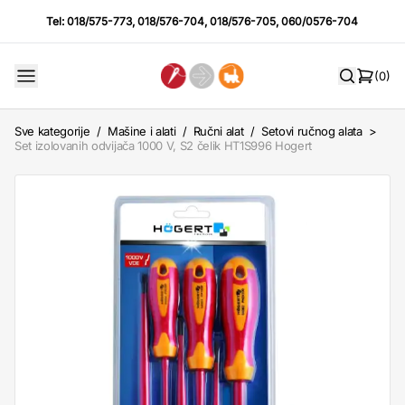
Tel:
018/575-773
,
018/576-704
,
018/576-705
,
060/0576-704
(0)
Sve kategorije
/
Mašine i alati
/
Ručni alat
/
Setovi ručnog alata
>
Set izolovanih odvijača 1000 V, S2 čelik HT1S996 Hogert