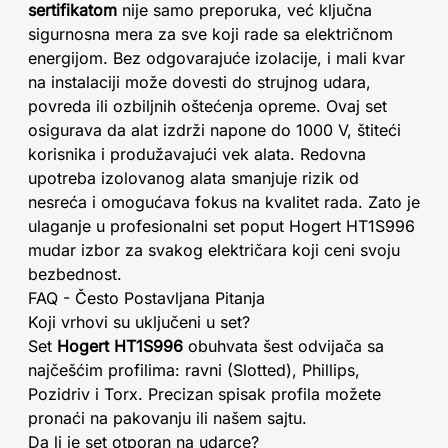
sertifikatom
nije samo preporuka, već ključna
sigurnosna mera za sve koji rade sa električnom
energijom. Bez odgovarajuće izolacije, i mali kvar
na instalaciji može dovesti do strujnog udara,
povreda ili ozbiljnih oštećenja opreme. Ovaj set
osigurava da alat izdrži napone do 1000 V, štiteći
korisnika i produžavajući vek alata. Redovna
upotreba izolovanog alata smanjuje rizik od
nesreća i omogućava fokus na kvalitet rada. Zato je
ulaganje u profesionalni set poput Hogert HT1S996
mudar izbor za svakog električara koji ceni svoju
bezbednost.
FAQ - Često Postavljana Pitanja
Koji vrhovi su uključeni u set?
Set
Hogert HT1S996
obuhvata šest odvijača sa
najčešćim profilima: ravni (Slotted), Phillips,
Pozidriv i Torx. Precizan spisak profila možete
pronaći na pakovanju ili našem sajtu.
Da li je set otporan na udarce?