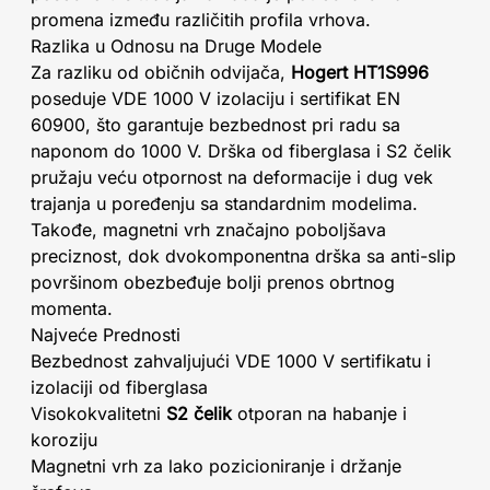
promena između različitih profila vrhova.
Razlika u Odnosu na Druge Modele
Za razliku od običnih odvijača,
Hogert HT1S996
poseduje VDE 1000 V izolaciju i sertifikat EN
60900, što garantuje bezbednost pri radu sa
naponom do 1000 V. Drška od fiberglasa i S2 čelik
pružaju veću otpornost na deformacije i dug vek
trajanja u poređenju sa standardnim modelima.
Takođe, magnetni vrh značajno poboljšava
preciznost, dok dvokomponentna drška sa anti-slip
površinom obezbeđuje bolji prenos obrtnog
momenta.
Najveće Prednosti
Bezbednost zahvaljujući VDE 1000 V sertifikatu i
izolaciji od fiberglasa
Visokokvalitetni
S2 čelik
otporan na habanje i
koroziju
Magnetni vrh za lako pozicioniranje i držanje