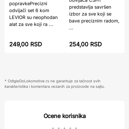
odvijača CSH1
popravkePrecizni
predstavlja savršen
odvijači set 6 kom
izbor za sve koji se
LEVIOR su neophodan
bave preciznim radom,
alat za sve koji ra ...
...
249,00 RSD
254,00 RSD
* OdIgleDoLokomotive.rs ne garantuje za tačnost svih
karakteristika i komentara vezanih za proizvode na sajtu.
Ocene korisnika