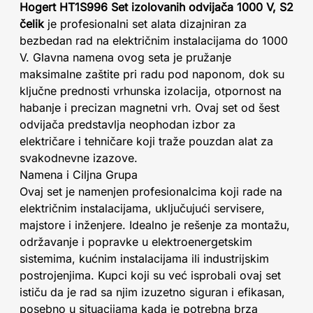
Hogert HT1S996 Set izolovanih odvijača 1000 V, S2
čelik
je profesionalni set alata dizajniran za
bezbedan rad na električnim instalacijama do 1000
V. Glavna namena ovog seta je pružanje
maksimalne zaštite pri radu pod naponom, dok su
ključne prednosti vrhunska izolacija, otpornost na
habanje i precizan magnetni vrh. Ovaj set od šest
odvijača predstavlja neophodan izbor za
električare i tehničare koji traže pouzdan alat za
svakodnevne izazove.
Namena i Ciljna Grupa
Ovaj set je namenjen profesionalcima koji rade na
električnim instalacijama, uključujući servisere,
majstore i inženjere. Idealno je rešenje za montažu,
održavanje i popravke u elektroenergetskim
sistemima, kućnim instalacijama ili industrijskim
postrojenjima. Kupci koji su već isprobali ovaj set
ističu da je rad sa njim izuzetno siguran i efikasan,
posebno u situacijama kada je potrebna brza