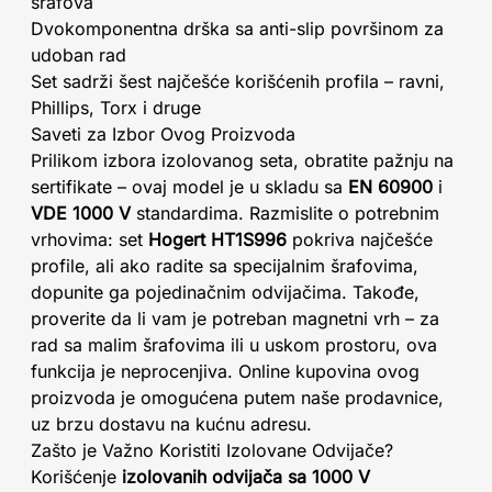
šrafova
Dvokomponentna drška sa anti-slip površinom za
udoban rad
Set sadrži šest najčešće korišćenih profila – ravni,
Phillips, Torx i druge
Saveti za Izbor Ovog Proizvoda
Prilikom izbora izolovanog seta, obratite pažnju na
sertifikate – ovaj model je u skladu sa
EN 60900
i
VDE 1000 V
standardima. Razmislite o potrebnim
vrhovima: set
Hogert HT1S996
pokriva najčešće
profile, ali ako radite sa specijalnim šrafovima,
dopunite ga pojedinačnim odvijačima. Takođe,
proverite da li vam je potreban magnetni vrh – za
rad sa malim šrafovima ili u uskom prostoru, ova
funkcija je neprocenjiva. Online kupovina ovog
proizvoda je omogućena putem naše prodavnice,
uz brzu dostavu na kućnu adresu.
Zašto je Važno Koristiti Izolovane Odvijače?
Korišćenje
izolovanih odvijača sa 1000 V