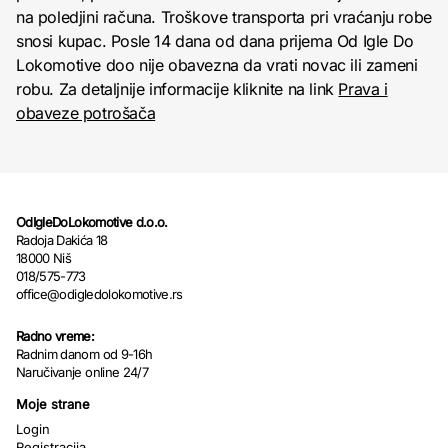
na poledjini računa. Troškove transporta pri vraćanju robe
snosi kupac. Posle 14 dana od dana prijema Od Igle Do
Lokomotive doo nije obavezna da vrati novac ili zameni
robu. Za detaljnije informacije kliknite na link
Prava i
obaveze potrošača
OdIgleDoLokomotive d.o.o.
Radoja Dakića 18
18000 Niš
018/575-773
office@odigledolokomotive.rs
Radno vreme:
Radnim danom od 9-16h
Naručivanje online 24/7
Moje strane
Login
Registracija