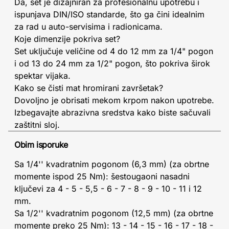
Da, set je dizajniran za profesionalnu upotrebu i
ispunjava DIN/ISO standarde, što ga čini idealnim
za rad u auto-servisima i radionicama.
Koje dimenzije pokriva set?
Set uključuje veličine od 4 do 12 mm za 1/4" pogon
i od 13 do 24 mm za 1/2" pogon, što pokriva širok
spektar vijaka.
Kako se čisti mat hromirani završetak?
Dovoljno je obrisati mekom krpom nakon upotrebe.
Izbegavajte abrazivna sredstva kako biste sačuvali
zaštitni sloj.
Obim isporuke
Sa 1/4'' kvadratnim pogonom (6,3 mm) (za obrtne
momente ispod 25 Nm): šestougaoni nasadni
ključevi za 4 - 5 - 5,5 - 6 - 7 - 8 - 9 - 10 - 11 i 12
mm.
Sa 1/2'' kvadratnim pogonom (12,5 mm) (za obrtne
momente preko 25 Nm): 13 - 14 - 15 - 16 - 17 - 18 -