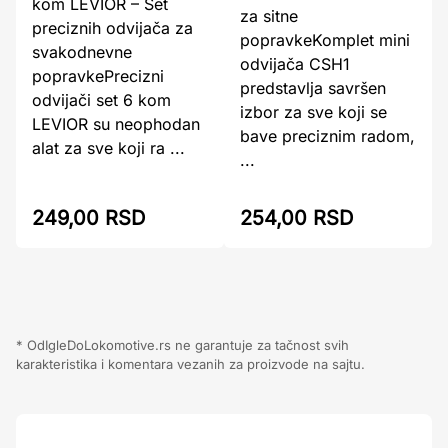
kom LEVIOR – Set
za sitne
preciznih odvijača za
popravkeKomplet mini
svakodnevne
odvijača CSH1
popravkePrecizni
predstavlja savršen
odvijači set 6 kom
izbor za sve koji se
LEVIOR su neophodan
bave preciznim radom,
alat za sve koji ra ...
...
249,00 RSD
254,00 RSD
* OdIgleDoLokomotive.rs ne garantuje za tačnost svih
karakteristika i komentara vezanih za proizvode na sajtu.