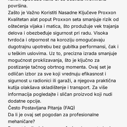
površina.
Zašto je Važno Koristiti Nasadne Ključeve Proxxon
Kvalitetan alat poput Proxxon seta smanjuje rizik od
oštećenja vijaka i matica, što produžuje vek trajanja
delova i obezbeđuje sigurnost pri radu. Visoka
tvrdoća i otpornost na koroziju omogućavaju
dugotrajnu upotrebu bez gubitka performansi, čak i
u teškim uslovima. Uz to, precizna izrada smanjuje
mogućnost proklizavanja, što je ključno za
postizanje tačnog obrtnog momenta. Ovaj set je
odličan izbor za sve koji vrednuju efikasnost i
sigurnost u radionici ili garaži, a njegova praktična
kutija olakšava skladištenje i transport. Za više
informacija pogledajte i sličan proizvod koji nudi
dodatne opcije.
Često Postavljana Pitanja (FAQ)
Da li je ovaj set pogodan za profesionalne
mehaničare?