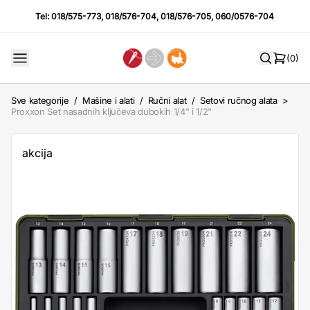
Tel:
018/575-773
,
018/576-704
,
018/576-705
,
060/0576-704
(0)
Sve kategorije
/
Mašine i alati
/
Ručni alat
/
Setovi ručnog alata
>
Proxxon Set nasadnih ključeva dubokih 1/4" i 1/2"
akcija