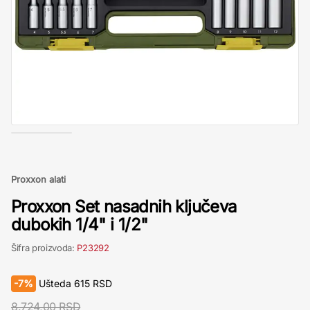
Proxxon alati
Proxxon Set nasadnih ključeva
dubokih 1/4" i 1/2"
Šifra proizvoda:
P23292
-
7%
Ušteda
615
RSD
8.724,00 RSD