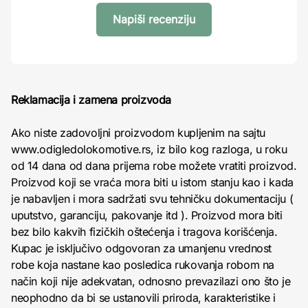
Napiši recenziju
Reklamacija i zamena proizvoda
Ako niste zadovoljni proizvodom kupljenim na sajtu
www.odigledolokomotive.rs, iz bilo kog razloga, u roku
od 14 dana od dana prijema robe možete vratiti proizvod.
Proizvod koji se vraća mora biti u istom stanju kao i kada
je nabavljen i mora sadržati svu tehničku dokumentaciju (
uputstvo, garanciju, pakovanje itd ). Proizvod mora biti
bez bilo kakvih fizičkih oštećenja i tragova korišćenja.
Kupac je isključivo odgovoran za umanjenu vrednost
robe koja nastane kao posledica rukovanja robom na
način koji nije adekvatan, odnosno prevazilazi ono što je
neophodno da bi se ustanovili priroda, karakteristike i