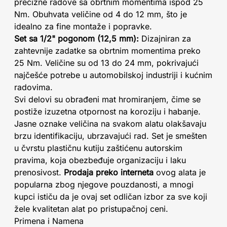
precizne radove sa obrtnim momentima ispod 25
Nm. Obuhvata veličine od 4 do 12 mm, što je
idealno za fine montaže i popravke.
Set sa 1/2" pogonom (12,5 mm):
Dizajniran za
zahtevnije zadatke sa obrtnim momentima preko
25 Nm. Veličine su od 13 do 24 mm, pokrivajući
najčešće potrebe u automobilskoj industriji i kućnim
radovima.
Svi delovi su obrađeni mat hromiranjem, čime se
postiže izuzetna otpornost na koroziju i habanje.
Jasne oznake veličina na svakom alatu olakšavaju
brzu identifikaciju, ubrzavajući rad. Set je smešten
u čvrstu plastičnu kutiju zaštićenu autorskim
pravima, koja obezbeđuje organizaciju i laku
prenosivost.
Prodaja preko interneta
ovog alata je
popularna zbog njegove pouzdanosti, a mnogi
kupci ističu da je ovaj set odličan izbor za sve koji
žele kvalitetan alat po pristupačnoj ceni.
Primena i Namena