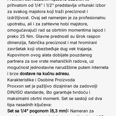
prihvatom od 1/4" i 1/2" predstavlja vrhunski izbor
za svakog majstora koji traži preciznost i
izdržljivost. Ovaj set namenjen je za profesionalnu
upotrebu, ali i za zahtevne hobi majstore,
omogućavajući rad sa obrtnim momentima ispod i
preko 25 Nm. Glavne prednosti su širok raspon
dimenzija, fabrička preciznost i mat hromirani
završetak koji obezbeđuje dug vek trajanja.
Kupovinom ovog alata dobijate pouzdanog
partnera za sve vrste mehaničkih radova, uz
mogućnost jednostavne narudžbine putem interneta
i brze
dostave na kućnu adresu
.
Karakteristike i Osobine Proizvoda
Proxxon set je pažljivo dizajniran da zadovolji
DIN/ISO standarde, što garantuje tvrdoću i
maksimalni obrtni moment. Set se sastoji od dva
tipa nasadnih ključeva:
Set sa 1/4" pogonom (6,3 mm):
Nameran za