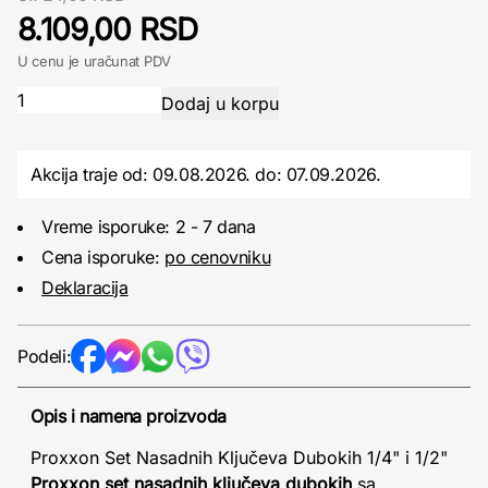
8.109,00 RSD
U cenu je uračunat PDV
Akcija traje od: 09.08.2026.
do:
07.09.2026.
Vreme isporuke: 2 - 7 dana
Cena isporuke:
po cenovniku
Deklaracija
Podeli:
Opis i namena proizvoda
Proxxon Set Nasadnih Ključeva Dubokih 1/4" i 1/2"
Proxxon set nasadnih ključeva dubokih
sa