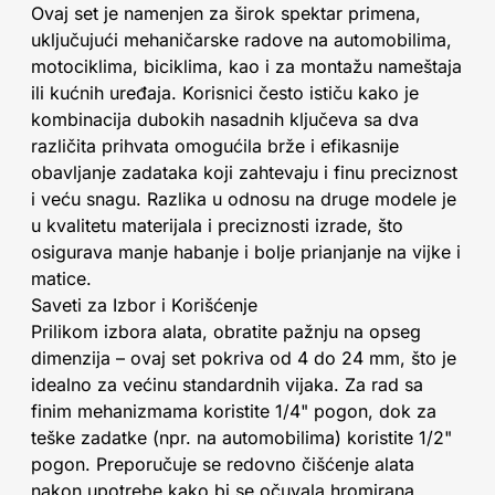
Ovaj set je namenjen za širok spektar primena,
uključujući mehaničarske radove na automobilima,
motociklima, biciklima, kao i za montažu nameštaja
ili kućnih uređaja. Korisnici često ističu kako je
kombinacija dubokih nasadnih ključeva sa dva
različita prihvata omogućila brže i efikasnije
obavljanje zadataka koji zahtevaju i finu preciznost
i veću snagu. Razlika u odnosu na druge modele je
u kvalitetu materijala i preciznosti izrade, što
osigurava manje habanje i bolje prianjanje na vijke i
matice.
Saveti za Izbor i Korišćenje
Prilikom izbora alata, obratite pažnju na opseg
dimenzija – ovaj set pokriva od 4 do 24 mm, što je
idealno za većinu standardnih vijaka. Za rad sa
finim mehanizmama koristite 1/4" pogon, dok za
teške zadatke (npr. na automobilima) koristite 1/2"
pogon. Preporučuje se redovno čišćenje alata
nakon upotrebe kako bi se očuvala hromirana