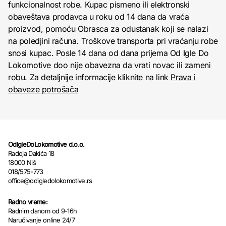
funkcionalnost robe. Kupac pismeno ili elektronski
obaveštava prodavca u roku od 14 dana da vraća
proizvod, pomoću Obrasca za odustanak koji se nalazi
na poledjini računa. Troškove transporta pri vraćanju robe
snosi kupac. Posle 14 dana od dana prijema Od Igle Do
Lokomotive doo nije obavezna da vrati novac ili zameni
robu. Za detaljnije informacije kliknite na link
Prava i
obaveze potrošača
OdIgleDoLokomotive d.o.o.
Radoja Dakića 18
18000 Niš
018/575-773
office@odigledolokomotive.rs
Radno vreme:
Radnim danom od 9-16h
Naručivanje online 24/7