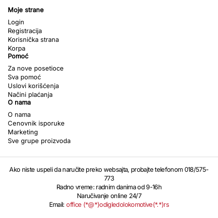
Moje strane
Login
Registracija
Korisnička strana
Korpa
Pomoć
Za nove posetioce
Sva pomoć
Uslovi korišćenja
Načini plaćanja
O nama
O nama
Cenovnik isporuke
Marketing
Sve grupe proizvoda
Ako niste uspeli da naručite preko websajta, probajte telefonom 018/575-
773
Radno vreme: radnim danima od 9-16h
Naručivanje online 24/7
Email:
office (*@*)odigledolokomotive(*.*)rs