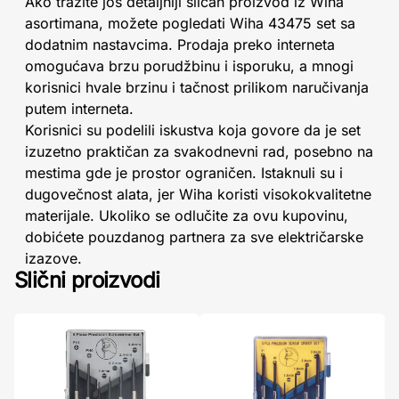
Ako tražite još detaljniji sličan proizvod iz Wiha
asortimana, možete pogledati Wiha 43475 set sa
dodatnim nastavcima. Prodaja preko interneta
omogućava brzu porudžbinu i isporuku, a mnogi
korisnici hvale brzinu i tačnost prilikom naručivanja
putem interneta.
Korisnici su podelili iskustva koja govore da je set
izuzetno praktičan za svakodnevni rad, posebno na
mestima gde je prostor ograničen. Istaknuli su i
dugovečnost alata, jer Wiha koristi visokokvalitetne
materijale. Ukoliko se odlučite za ovu kupovinu,
dobićete pouzdanog partnera za sve električarske
izazove.
Slični proizvodi