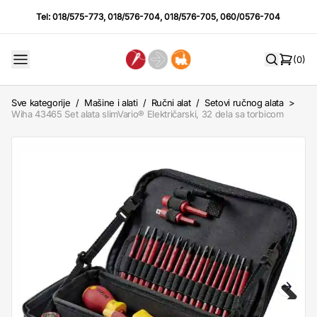
Tel:
018/575-773
,
018/576-704
,
018/576-705
,
060/0576-704
(0)
Sve kategorije
/
Mašine i alati
/
Ručni alat
/
Setovi ručnog alata
>
Wiha 43465 Set alata slimVario® Električarski, 32 dela sa torbicom