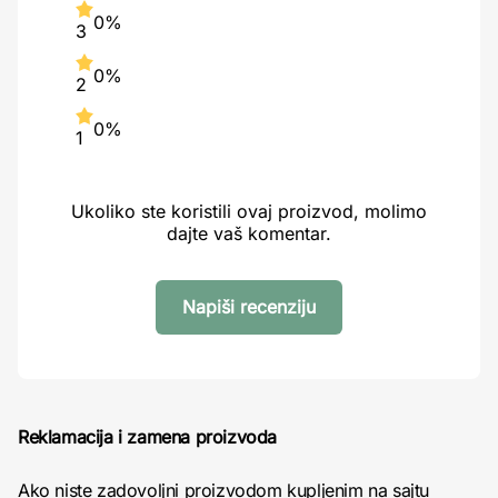
0%
3
0%
2
0%
1
Ukoliko ste koristili ovaj proizvod, molimo
dajte vaš komentar.
Napiši recenziju
Reklamacija i zamena proizvoda
Ako niste zadovoljni proizvodom kupljenim na sajtu