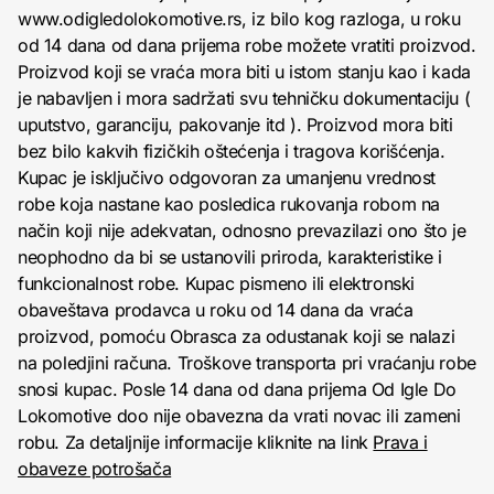
www.odigledolokomotive.rs, iz bilo kog razloga, u roku
od 14 dana od dana prijema robe možete vratiti proizvod.
Proizvod koji se vraća mora biti u istom stanju kao i kada
je nabavljen i mora sadržati svu tehničku dokumentaciju (
uputstvo, garanciju, pakovanje itd ). Proizvod mora biti
bez bilo kakvih fizičkih oštećenja i tragova korišćenja.
Kupac je isključivo odgovoran za umanjenu vrednost
robe koja nastane kao posledica rukovanja robom na
način koji nije adekvatan, odnosno prevazilazi ono što je
neophodno da bi se ustanovili priroda, karakteristike i
funkcionalnost robe. Kupac pismeno ili elektronski
obaveštava prodavca u roku od 14 dana da vraća
proizvod, pomoću Obrasca za odustanak koji se nalazi
na poledjini računa. Troškove transporta pri vraćanju robe
snosi kupac. Posle 14 dana od dana prijema Od Igle Do
Lokomotive doo nije obavezna da vrati novac ili zameni
robu. Za detaljnije informacije kliknite na link
Prava i
obaveze potrošača