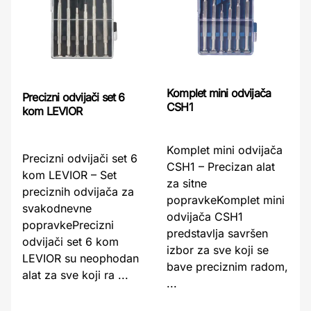
Komplet mini odvijača
Precizni odvijači set 6
CSH1
kom LEVIOR
Komplet mini odvijača
Precizni odvijači set 6
CSH1 – Precizan alat
kom LEVIOR – Set
za sitne
preciznih odvijača za
popravkeKomplet mini
svakodnevne
odvijača CSH1
popravkePrecizni
predstavlja savršen
odvijači set 6 kom
izbor za sve koji se
LEVIOR su neophodan
bave preciznim radom,
alat za sve koji ra ...
...