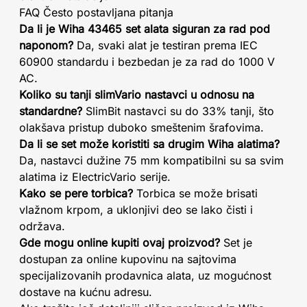
FAQ Često postavljana pitanja
Da li je Wiha 43465 set alata siguran za rad pod
naponom?
Da, svaki alat je testiran prema IEC
60900 standardu i bezbedan je za rad do 1000 V
AC.
Koliko su tanji slimVario nastavci u odnosu na
standardne?
SlimBit nastavci su do 33% tanji, što
olakšava pristup duboko smeštenim šrafovima.
Da li se set može koristiti sa drugim Wiha alatima?
Da, nastavci dužine 75 mm kompatibilni su sa svim
alatima iz ElectricVario serije.
Kako se pere torbica?
Torbica se može brisati
vlažnom krpom, a uklonjivi deo se lako čisti i
održava.
Gde mogu online kupiti ovaj proizvod?
Set je
dostupan za online kupovinu na sajtovima
specijalizovanih prodavnica alata, uz mogućnost
dostave na kućnu adresu.