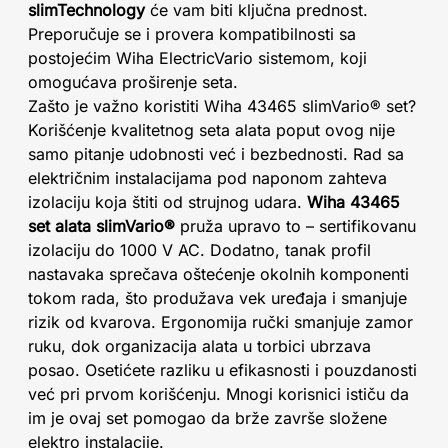
slimTechnology
će vam biti ključna prednost.
Preporučuje se i provera kompatibilnosti sa
postojećim Wiha ElectricVario sistemom, koji
omogućava proširenje seta.
Zašto je važno koristiti Wiha 43465 slimVario® set?
Korišćenje kvalitetnog seta alata poput ovog nije
samo pitanje udobnosti već i bezbednosti. Rad sa
električnim instalacijama pod naponom zahteva
izolaciju koja štiti od strujnog udara.
Wiha 43465
set alata slimVario®
pruža upravo to – sertifikovanu
izolaciju do 1000 V AC. Dodatno, tanak profil
nastavaka sprečava oštećenje okolnih komponenti
tokom rada, što produžava vek uređaja i smanjuje
rizik od kvarova. Ergonomija ručki smanjuje zamor
ruku, dok organizacija alata u torbici ubrzava
posao. Osetićete razliku u efikasnosti i pouzdanosti
već pri prvom korišćenju. Mnogi korisnici ističu da
im je ovaj set pomogao da brže završe složene
elektro instalacije.