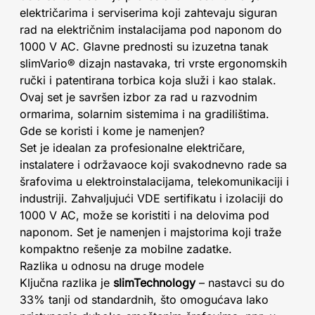
električarima i serviserima koji zahtevaju siguran
rad na električnim instalacijama pod naponom do
1000 V AC. Glavne prednosti su izuzetna tanak
slimVario® dizajn nastavaka, tri vrste ergonomskih
ručki i patentirana torbica koja služi i kao stalak.
Ovaj set je savršen izbor za rad u razvodnim
ormarima, solarnim sistemima i na gradilištima.
Gde se koristi i kome je namenjen?
Set je idealan za profesionalne električare,
instalatere i održavaoce koji svakodnevno rade sa
šrafovima u elektroinstalacijama, telekomunikaciji i
industriji. Zahvaljujući VDE sertifikatu i izolaciji do
1000 V AC, može se koristiti i na delovima pod
naponom. Set je namenjen i majstorima koji traže
kompaktno rešenje za mobilne zadatke.
Razlika u odnosu na druge modele
Ključna razlika je
slimTechnology
– nastavci su do
33% tanji od standardnih, što omogućava lako