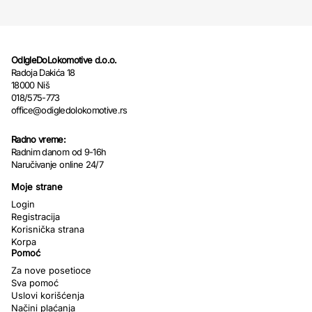
OdIgleDoLokomotive d.o.o.
Radoja Dakića 18
18000 Niš
018/575-773
office@odigledolokomotive.rs
Radno vreme:
Radnim danom od 9-16h
Naručivanje online 24/7
Moje strane
Login
Registracija
Korisnička strana
Korpa
Pomoć
Za nove posetioce
Sva pomoć
Uslovi korišćenja
Načini plaćanja