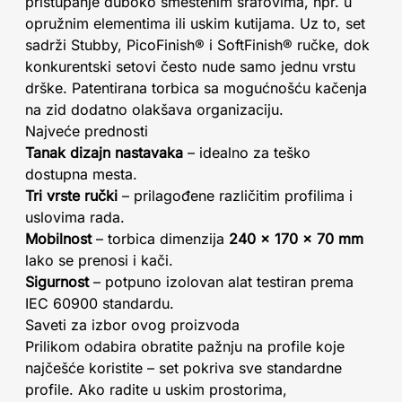
pristupanje duboko smeštenim šrafovima, npr. u
opružnim elementima ili uskim kutijama. Uz to, set
sadrži Stubby, PicoFinish® i SoftFinish® ručke, dok
konkurentski setovi često nude samo jednu vrstu
drške. Patentirana torbica sa mogućnošću kačenja
na zid dodatno olakšava organizaciju.
Najveće prednosti
Tanak dizajn nastavaka
– idealno za teško
dostupna mesta.
Tri vrste ručki
– prilagođene različitim profilima i
uslovima rada.
Mobilnost
– torbica dimenzija
240 x 170 x 70 mm
lako se prenosi i kači.
Sigurnost
– potpuno izolovan alat testiran prema
IEC 60900 standardu.
Saveti za izbor ovog proizvoda
Prilikom odabira obratite pažnju na profile koje
najčešće koristite – set pokriva sve standardne
profile. Ako radite u uskim prostorima,