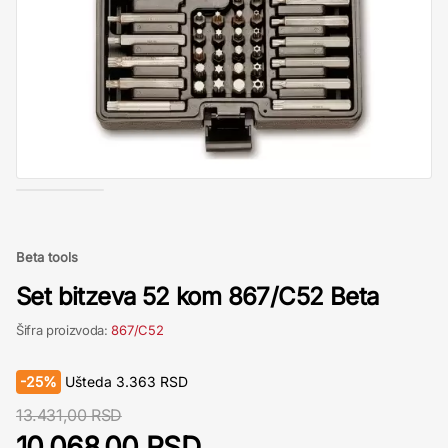
Beta tools
Set bitzeva 52 kom 867/C52 Beta
Šifra proizvoda:
867/C52
-
25%
Ušteda
3.363
RSD
13.431,00 RSD
10.068,00 RSD