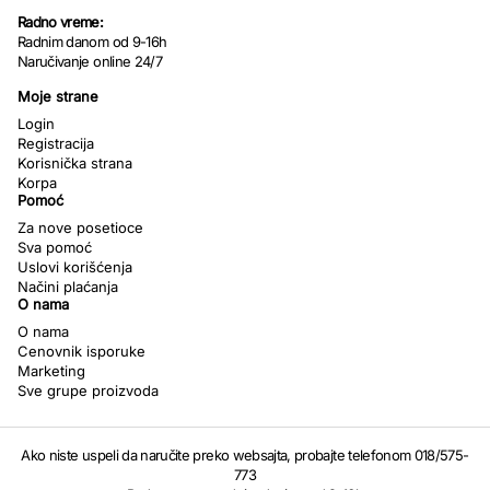
Radno vreme:
Radnim danom od 9-16h
Naručivanje online 24/7
Moje strane
Login
Registracija
Korisnička strana
Korpa
Pomoć
Za nove posetioce
Sva pomoć
Uslovi korišćenja
Načini plaćanja
O nama
O nama
Cenovnik isporuke
Marketing
Sve grupe proizvoda
Ako niste uspeli da naručite preko websajta, probajte telefonom 018/575-
773