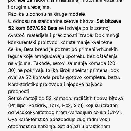
potrebe za radom na mašinama, motornim vozilima
i drugim uređajima.
Razlika u odnosu na druge modele
U odnosu na standardne setove bitova,
Set bitzeva
52 kom 867/C52 Beta
se izdvaja po izuzetnoj
čvrstoći materijala i preciznosti izrade. Dok mnogi
konkurentski proizvodi koriste manje kvalitetne
čelike, Beta brend je poznat po primeni vrhunskih
legura koje omogućavaju upotrebu bez oštećenja
na vijcima. Takođe, setovi sa manje komada (20-
30) ne pokrivaju toliko širok spektar primena, dok
ovaj sa 52 komada pruža gotovo kompletnu bazu.
Karakteristike proizvoda i njegove najveće
prednosti
Set se sastoji od 52 komada: različitih tipova bitova
(Phillips, Pozidriv, Torx, Hex, Slot) koji su izrađeni
od visokokvalitetnog hrom-vanadijum čelika (Cr-V).
Ova karakteristika obezbeđuje dug radni vek i
otpornost na habanje. Set dolazi u praktičnom