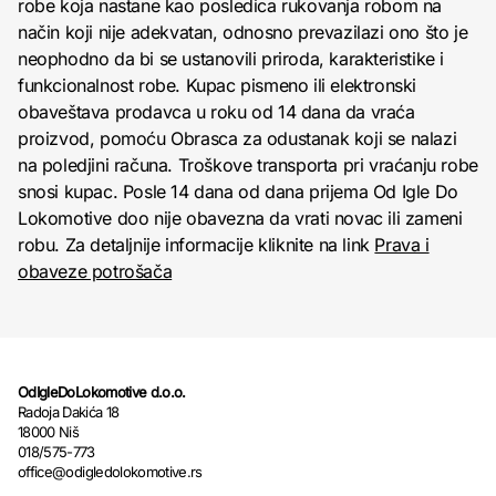
robe koja nastane kao posledica rukovanja robom na
način koji nije adekvatan, odnosno prevazilazi ono što je
neophodno da bi se ustanovili priroda, karakteristike i
funkcionalnost robe. Kupac pismeno ili elektronski
obaveštava prodavca u roku od 14 dana da vraća
proizvod, pomoću Obrasca za odustanak koji se nalazi
na poledjini računa. Troškove transporta pri vraćanju robe
snosi kupac. Posle 14 dana od dana prijema Od Igle Do
Lokomotive doo nije obavezna da vrati novac ili zameni
robu. Za detaljnije informacije kliknite na link
Prava i
obaveze potrošača
OdIgleDoLokomotive d.o.o.
Radoja Dakića 18
18000 Niš
018/575-773
office@odigledolokomotive.rs