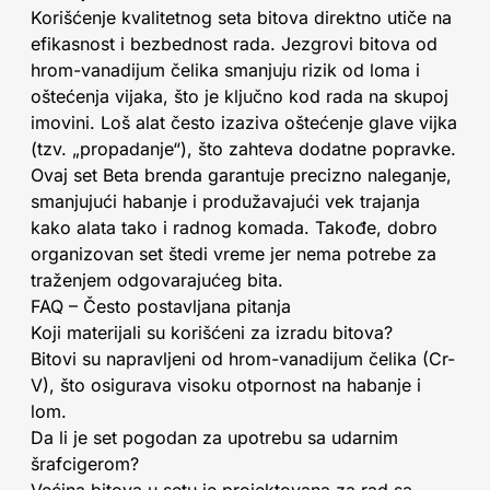
Korišćenje kvalitetnog seta bitova direktno utiče na
efikasnost i bezbednost rada. Jezgrovi bitova od
hrom-vanadijum čelika smanjuju rizik od loma i
oštećenja vijaka, što je ključno kod rada na skupoj
imovini. Loš alat često izaziva oštećenje glave vijka
(tzv. „propadanje“), što zahteva dodatne popravke.
Ovaj set Beta brenda garantuje precizno naleganje,
smanjujući habanje i produžavajući vek trajanja
kako alata tako i radnog komada. Takođe, dobro
organizovan set štedi vreme jer nema potrebe za
traženjem odgovarajućeg bita.
FAQ – Često postavljana pitanja
Koji materijali su korišćeni za izradu bitova?
Bitovi su napravljeni od hrom-vanadijum čelika (Cr-
V), što osigurava visoku otpornost na habanje i
lom.
Da li je set pogodan za upotrebu sa udarnim
šrafcigerom?