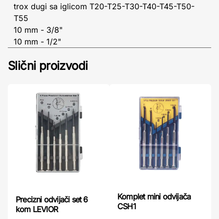
trox dugi sa iglicom T20-T25-T30-T40-T45-T50-
T55
10 mm - 3/8"
10 mm - 1/2"
Slični proizvodi
Komplet mini odvijača
Precizni odvijači set 6
CSH1
kom LEVIOR