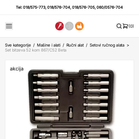
Tel:
018/575-773
,
018/576-704
,
018/576-705
,
060/0576-704
(0)
Sve kategorije
/
Mašine i alati
/
Ručni alat
/
Setovi ručnog alata
>
Set bitzeva 52 kom 867/C52 Beta
akcija