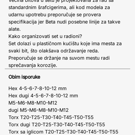
Većina bitova u setu je projektovana za rad sa
standardnim šrafcigerima, ali kod modela za
udarnu upotrebu preporučuje se provera
specifikacija jer Beta nudi posebne linije za takve
alate.
Kako organizovati set u radioni?
Set dolazi u plastičnom kućištu koje ima mesta za
svaki bit, što olakšava održavanje reda.
Preporučuje se držanje na suvom mestu radi
sprečavanja korozije.
Obim isporuke
Hex 4-5-6-7-8-10-12 mm
Hex dugi 4-5-6-7-8-10-12 mm
M5-M6-M8-M10-M12
dugi M5-M6-M8-M10-M12
Torx T20-T25-T30-T40-T45-T50-T55
Torx dugi T20-T25-T30-T40-T45-T50-T55
Torx sa iglicom T20-T25-T30-T40-T45-T50-T55