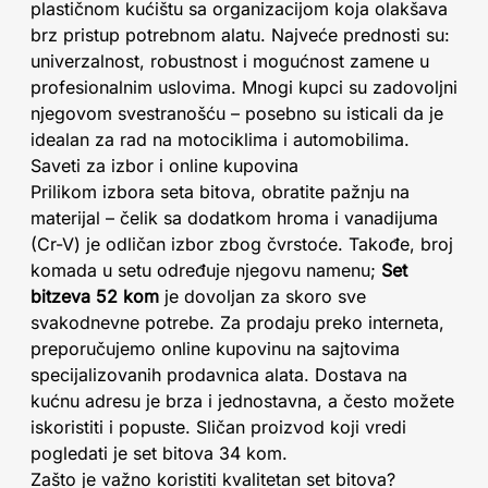
plastičnom kućištu sa organizacijom koja olakšava
brz pristup potrebnom alatu. Najveće prednosti su:
univerzalnost, robustnost i mogućnost zamene u
profesionalnim uslovima. Mnogi kupci su zadovoljni
njegovom svestranošću – posebno su isticali da je
idealan za rad na motociklima i automobilima.
Saveti za izbor i online kupovina
Prilikom izbora seta bitova, obratite pažnju na
materijal – čelik sa dodatkom hroma i vanadijuma
(Cr-V) je odličan izbor zbog čvrstoće. Takođe, broj
komada u setu određuje njegovu namenu;
Set
bitzeva 52 kom
je dovoljan za skoro sve
svakodnevne potrebe. Za prodaju preko interneta,
preporučujemo online kupovinu na sajtovima
specijalizovanih prodavnica alata. Dostava na
kućnu adresu je brza i jednostavna, a često možete
iskoristiti i popuste. Sličan proizvod koji vredi
pogledati je set bitova 34 kom.
Zašto je važno koristiti kvalitetan set bitova?