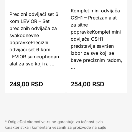
Komplet mini odvijača
Precizni odvijači set 6
CSH1 – Precizan alat
kom LEVIOR – Set
za sitne
preciznih odvijača za
popravkeKomplet mini
svakodnevne
odvijača CSH1
popravkePrecizni
predstavlja savršen
odvijači set 6 kom
izbor za sve koji se
LEVIOR su neophodan
bave preciznim radom,
alat za sve koji ra ...
...
249,00 RSD
254,00 RSD
* OdIgleDoLokomotive.rs ne garantuje za tačnost svih
karakteristika i komentara vezanih za proizvode na sajtu.