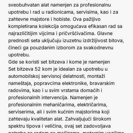
sveobuhvatan alat namenjen za profesionalnu
upotrebu i rad u radionicama, servisima, kao i za
zahtevne majstore i hobiste. Ova pažljivo
kompletirana kolekcija omogućava efikasan rad sa
najrazličitijim vijcima i pričvršćivačima. Glavne
prednosti seta uključuju izuzetnu izdržljivost bitova,
čineći ga pouzdanim izborom za svakodnevnu
upotrebu.
Gde se koristi set bitzeva i kome je namenjen
Set bitzeva 52 kom je idealan za upotrebu u
automobilskoj servisnoj delatnosti, montaži
nameštaja, popravcima elektronike, bravarskim
radovima, kao i u svim vrstama domaćih i
profesionalnih intervencija. Namenjen je
profesionalnim mehaničarima, električarima,
serviserima, ali i svim kućnim majstorima koji
zahtevaju kvalitetan alat. Zahvaljujući širokom
spektru tipova i veličina, ovaj set zadovoljava